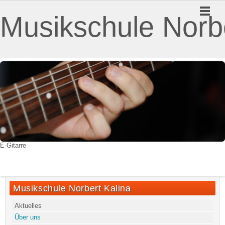
Musikschule Norbe
E-Gitarre
Musikschule Norbert Kalina
Aktuelles
Über uns