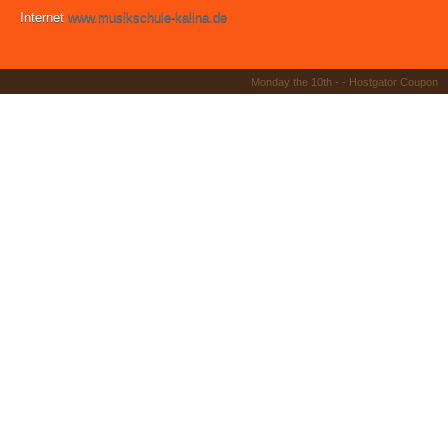
Internet
www.musikschule-kalina.de
Monday the 10th - -
Hostgator Coupon