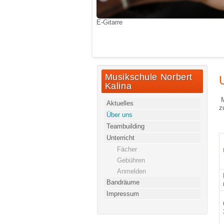
E-Gitarre
Musikschule Norbert
Kalina
M
Aktuelles
z
Über uns
Teambuilding
Unterricht
Fächer
Gebühren
Anmelden
Bandräume
Impressum