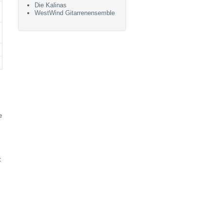
Die Kalinas
WestWind Gitarrenensemble
e
t