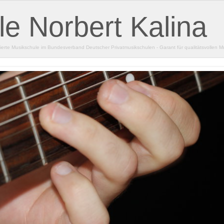
e Norbert Kalina
izierte Musikschule im Bundesverband Deutscher Privatmusikschulen - Garant für qualitätsvollen Mu