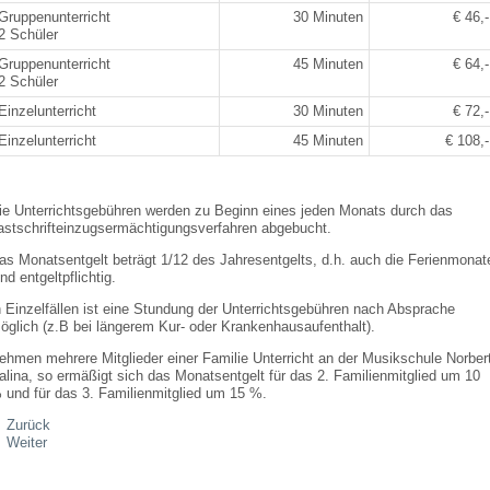
Gruppenunterricht
30 Minuten
€ 46,-
2 Schüler
Gruppenunterricht
45 Minuten
€ 64,-
2 Schüler
Einzelunterricht
30 Minuten
€ 72,-
Einzelunterricht
45 Minuten
€ 108,-
ie Unterrichtsgebühren werden zu Beginn eines jeden Monats durch das
astschrifteinzugsermächtigungsverfahren abgebucht.
as Monatsentgelt beträgt 1/12 des Jahresentgelts, d.h. auch die Ferienmonat
ind entgeltpflichtig.
n Einzelfällen ist eine Stundung der Unterrichtsgebühren nach Absprache
öglich (z.B bei längerem Kur- oder Krankenhausaufenthalt).
ehmen mehrere Mitglieder einer Familie Unterricht an der Musikschule Norber
alina, so ermäßigt sich das Monatsentgelt für das 2. Familienmitglied um 10
 und für das 3. Familienmitglied um 15 %.
Zurück
Weiter