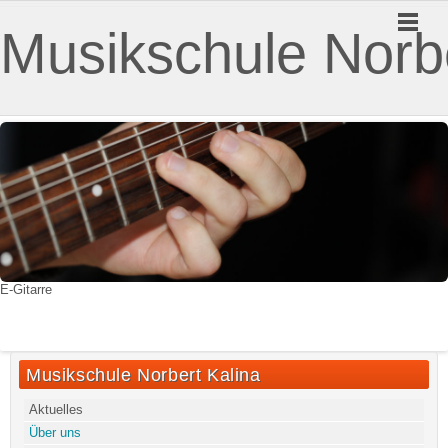
Musikschule Norbe
E-Gitarre
Musikschule Norbert Kalina
Aktuelles
Über uns