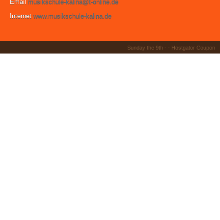
Email
musikschule-kalina@t-online.de
Internet
www.musikschule-kalina.de
Sunday the 9th - -
Hostgator Coupon